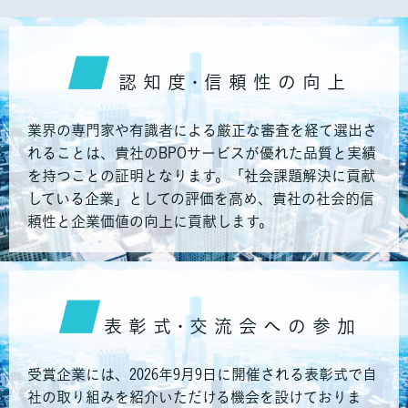
■
認 知 度・信 頼 性 の 向 上
業界の専門家や有識者による厳正な審査を経て選出さ
れることは、貴社のBPOサービスが優れた品質と実績
を持つことの証明となります。
「社会課題解決に貢献
している企業」
としての評価を高め、貴社の社会的信
頼性と企業価値の向上に貢献します。
■
表 彰 式・交 流 会 へ の 参 加
受賞企業には、2026年9月9日に開催される表彰式で自
社の取り組みを紹介いただける機会を設けておりま